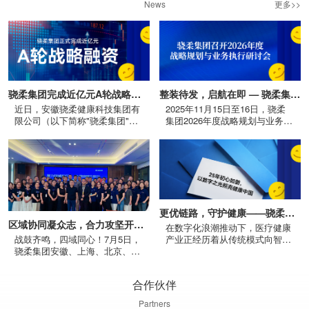
News
更多>>
骁柔集团完成近亿元A轮战略融资 深耕AI院外···
整装待发，启航在即 — 骁柔集团召开2026年···
近日，安徽骁柔健康科技集团有
2025年11月15日至16日，骁柔
限公司（以下简称"骁柔集团"）
集团2026年度战略规划与业务执
正式完成近亿元A轮战略融资，
行研讨会在上海举办。本次会议
由知名创新药投资机构齐济资本
在总结过去三年发展成果的基础
···
上，聚焦未···
更优链路，守护健康——骁柔集团工业创新之···
区域协同凝众志，合力攻坚开新局 | 骁柔集团···
在数字化浪潮推动下，医疗健康
战鼓齐鸣，四域同心！7月5日，
产业正经历着从传统模式向智能
骁柔集团安徽、上海、北京、太
化、精准化的跃迁。作为中医药
原四大战区年中盛会同步擂响战
工业领域的创新引领者，骁柔集
鼓。立于行业变革潮头，骁柔人
团携手蚂···
合作伙伴
以“聚力···
Partners