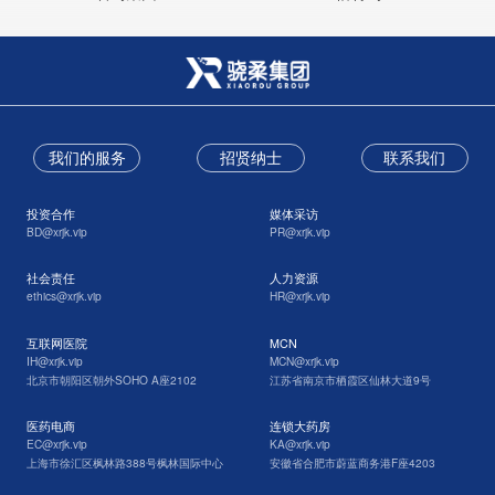
我们的服务
招贤纳士
联系我们
投资合作
媒体采访
BD@xrjk.vip
PR@xrjk.vip
社会责任
人力资源
ethics@xrjk.vip
HR@xrjk.vip
互联网医院
MCN
IH@xrjk.vip
MCN@xrjk.vip
北京市朝阳区朝外SOHO A座2102
江苏省南京市栖霞区仙林大道9号
医药电商
连锁大药房
EC@xrjk.vip
KA@xrjk.vip
上海市徐汇区枫林路388号枫林国际中心
安徽省合肥市蔚蓝商务港F座4203