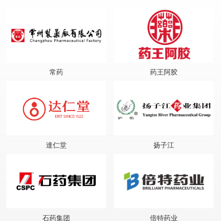
常药
药王阿胶
達仁堂
扬子江
石药集团
倍特药业